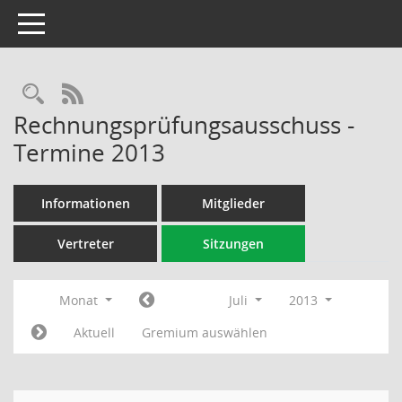
Toggle navigation
Rechercheauswahl
RSS-Feed
Rechnungsprüfungsausschuss -
Termine 2013
Informationen
Mitglieder
Vertreter
Sitzungen
Monat
Juli
2013
Aktuell
Gremium auswählen