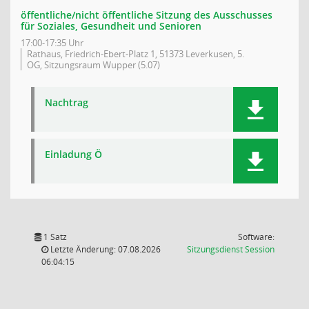
öffentliche/nicht öffentliche Sitzung des Ausschusses
für Soziales, Gesundheit und Senioren
17:00-17:35 Uhr
Rathaus, Friedrich-Ebert-Platz 1, 51373 Leverkusen, 5.
OG, Sitzungsraum Wupper (5.07)
Nachtrag
Einladung Ö
1 Satz
Software:
(Wird in
Letzte Änderung: 07.08.2026
Sitzungsdienst
Session
06:04:15