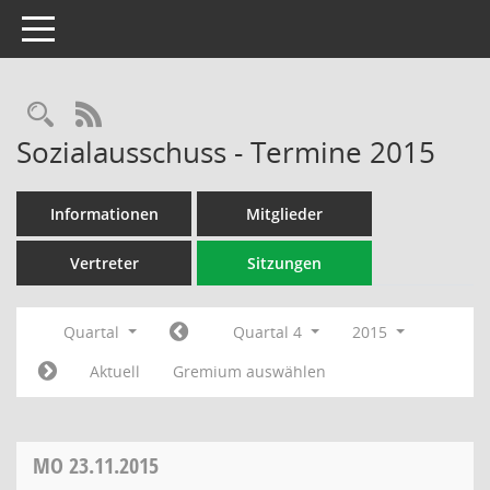
Toggle navigation
Rechercheauswahl
RSS-Feed
Sozialausschuss - Termine 2015
Informationen
Mitglieder
Vertreter
Sitzungen
Quartal
Quartal 4
2015
Aktuell
Gremium auswählen
MO
23.11.2015