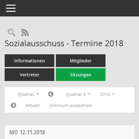
Toggle navigation
Rechercheauswahl
RSS-Feed
Sozialausschuss - Termine 2018
Informationen
Mitglieder
Vertreter
Sitzungen
Quartal
Quartal 4
2018
Aktuell
Gremium auswählen
MO
12.11.2018