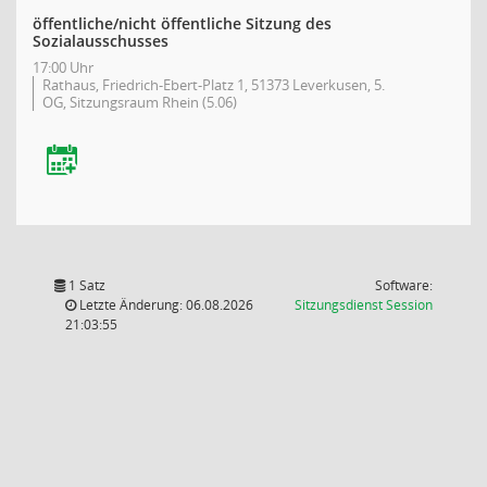
öffentliche/nicht öffentliche Sitzung des
Sozialausschusses
17:00 Uhr
Rathaus, Friedrich-Ebert-Platz 1, 51373 Leverkusen, 5.
OG, Sitzungsraum Rhein (5.06)
1 Satz
Software:
(Wird in
Letzte Änderung: 06.08.2026
Sitzungsdienst
Session
21:03:55