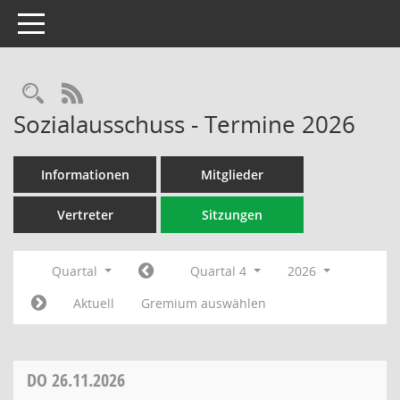
Toggle navigation
Rechercheauswahl
RSS-Feed
Sozialausschuss - Termine 2026
Informationen
Mitglieder
Vertreter
Sitzungen
Quartal
Quartal 4
2026
Aktuell
Gremium auswählen
DO
26.11.2026