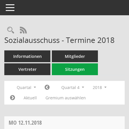
Toggle navigation
Rechercheauswahl
RSS-Feed
Sozialausschuss - Termine 2018
Informationen
Mitglieder
Vertreter
Sitzungen
Quartal
Quartal 4
2018
Aktuell
Gremium auswählen
MO
12.11.2018