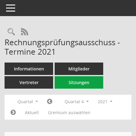
Toggle navigation
Rechercheauswahl
RSS-Feed
Rechnungsprüfungsausschuss -
Termine 2021
Informationen
Mitglieder
Vertreter
Sitzungen
Quartal
Quartal 4
2021
Aktuell
Gremium auswählen