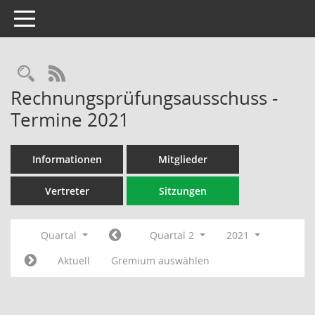
Toggle navigation
Rechercheauswahl
RSS-Feed
Rechnungsprüfungsausschuss -
Termine 2021
Informationen
Mitglieder
Vertreter
Sitzungen
Quartal
Quartal 2
2021
Aktuell
Gremium auswählen