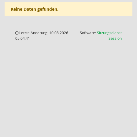
Keine Daten gefunden.
Letzte Änderung: 10.08.2026
Software:
Sitzungsdienst
(Wird in
05:04:41
Session