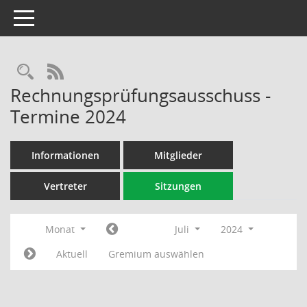
Toggle navigation
Rechercheauswahl
RSS-Feed
Rechnungsprüfungsausschuss -
Termine 2024
Informationen
Mitglieder
Vertreter
Sitzungen
Monat
Juli
2024
Aktuell
Gremium auswählen