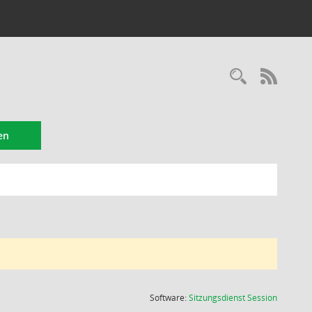
Recherc
RSS-
en
(Wird in
Software:
Sitzungsdienst
Session