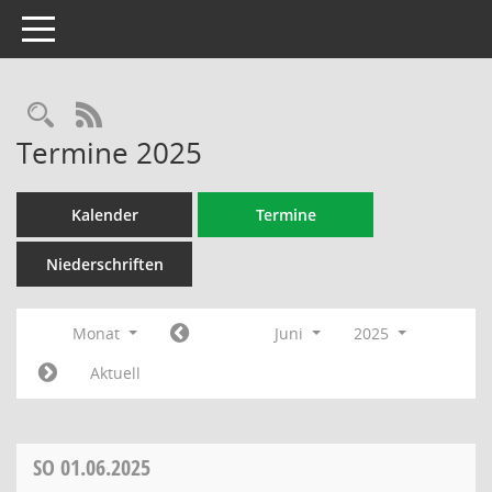
Toggle navigation
Rechercheauswahl
RSS-Feed
Termine 2025
Kalender
Termine
Niederschriften
Monat
Juni
2025
Aktuell
SO
01.06.2025