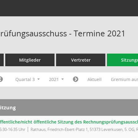
rüfungsausschuss - Termine 2021
Mitglieder
Vertreter
Sitzung
Quartal 3
2021
Aktuell
Gremium au
itzung
ffentliche/nicht öffentliche Sitzung des Rechnungsprüfungsauss
5:30-16:35 Uhr
Rathaus, Friedrich-Ebert-Platz 1, 51373 Leverkusen, 5. OG, 