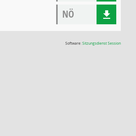
NÖ
(Wird in
Software:
Sitzungsdienst
Session